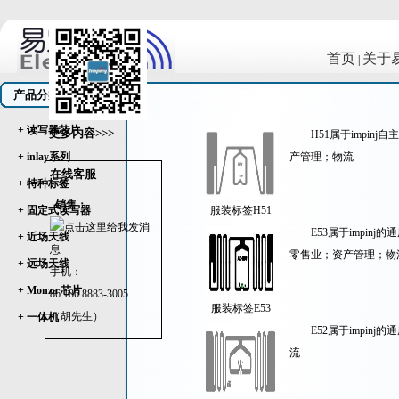
首页
关于
|
产品分类
+ 读写器芯片
更多内容>>>
H51属于impi
+ inlay系列
产管理；物流
在线客服
+ 特种标签
销售：
+ 固定式读写器
服装标签H51
E53属于impi
+ 近场天线
零售业；资产管理；物
+ 远场天线
手机：
+ Monza 芯片
86 186 8883-3005
服装标签E53
（胡先生）
+ 一体机
E52属于impi
流