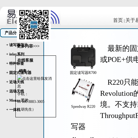
首页
关于
|
产品分类
+ 读写器芯片
更多内容>>>
最新的固
+ inlay系列
或POE+供
在线客服
+ 特种标签
销售：
+ 固定式读写器
固定读写器R700
R220只能
+ 近场天线
+ 远场天线
Revolut
手机：
+ Monza 芯片
86 186 8883-3005
境。不支持
Speedway R220
（胡先生）
+ 一体机
Throughp
写器