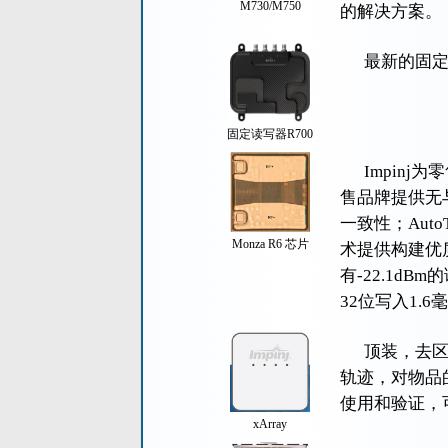
M730/M750
的解决方案。
最新的固定
固定读写器R700
Impinj
售品牌提供无与
一致性；Aut
Monza R6 芯片
术提供构建优质
有-22.1d
32位写入1.6
顶装，去区
轨迹，对物品
使用和验证，可
xArray