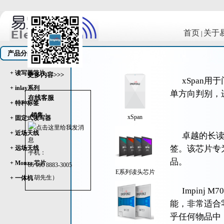
首页
关于
|
产品分类
+ 读写器芯片
更多内容>>>
xSpan
+ inlay系列
单方向判别，
在线客服
+ 特种标签
销售：
xSpan
+ 固定式读写器
+ 近场天线
卓越的长读
签。该芯片专
+ 远场天线
手机：
品。
+ Monza 芯片
86 186 8883-3005
E系列读头芯片
（胡先生）
+ 一体机
Impinj
能，非常适合
乎任何物品中