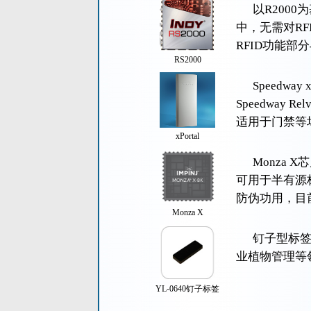
以R200
中，无需对R
RFID功能部分
RS2000
Speedw
Speedway
适用于门禁等
xPortal
Monza 
可用于半有源
防伪功用，目前
Monza X
钉子型标
业植物管理等
YL-0640钉子标签