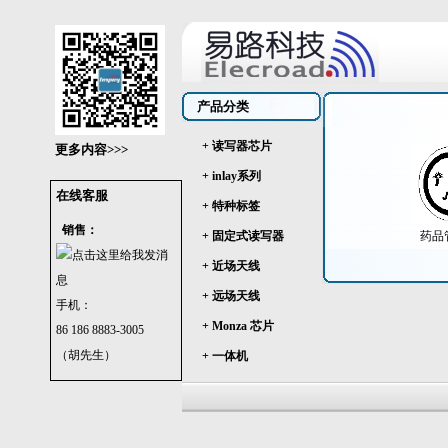
产品分类
+ 读写器芯片
更多内容>>>
+ inlay系列
在线客服
+ 特种标签
销售：
+ 固定式读写器
药品管
+ 近场天线
+ 远场天线
手机：
+ Monza 芯片
86 186 8883-3005
（胡先生）
+ 一体机