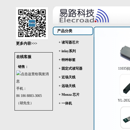
产品分类
+ 读写器芯片
更多内容>>>
+ inlay系列
在线客服
+ 特种标签
销售：
+ 固定式读写器
1103
+ 近场天线
+ 远场天线
手机：
+ Monza 芯片
86 186 8883-3005
YL-20
（胡先生）
+ 一体机